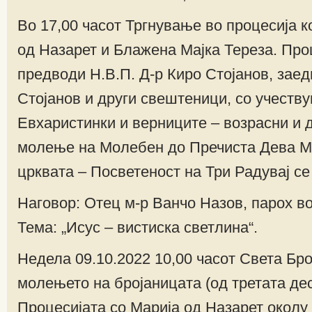
Во 17,00 часот Тргнување во процесија к
од Назарет и Блажена Мајка Тереза. Проц
предводи Н.В.П. Д-р Киро Стојанов, заед
Стојанов и други свештеници, со учеств
Евхаристинки и верниците – возрасни и 
молење на Молебен до Пречиста Дева М
црквата – Посветеност на Три Радувај с
Наговор: Отец м-р Ванчо Назов, парох во
Тема: „Исус – вистиска светлина“.
Недела 09.10.2022 10,00 часот Света Бро
молењето на бројаницата (од третата де
Процесијата со Марија од Назарет околу