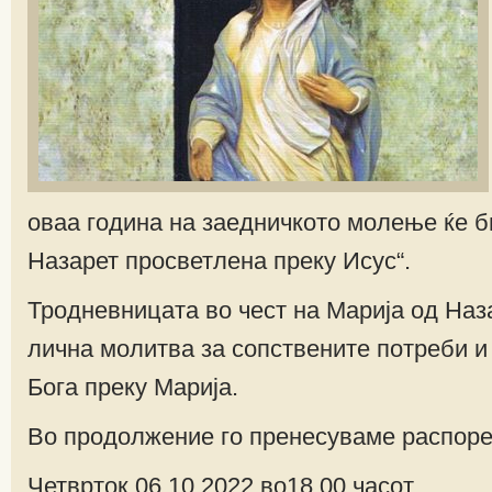
оваа година на заедничкото молење ќе б
Назарет просветлена преку Исус“.
Тродневницата во чест на Марија од Наза
лична молитва за сопствените потреби и
Бога преку Марија.
Во продолжение го пренесуваме распор
Четврток 06.10.2022 во18,00 часот