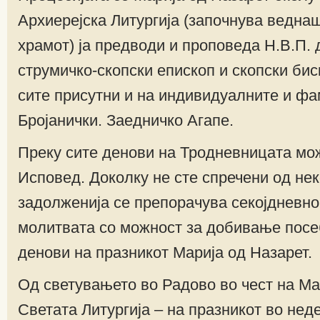
Архиерејска Литургија (започнува ведна
храмот) ја предводи и проповеда Н.В.П. 
струмичко-скопски епископ и скопски бис
сите присутни и на индивидуалните и ф
Бројанички. Заедничко Агапе.
Преку сите денови на Тродневницата мо
Исповед. Доколку не сте спречени од н
задолженија се препорачува секојдневно
молитвата со можност за добивање посе
денови на празникот Марија од Назарет.
Од светувањето во Радово во чест на Ма
Светата Литургија – на празникот во нед