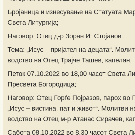
Бројаница и изнесување на Статуата Мар
Света Литургија;
Наговор: Отец д-р Зоран И. Стојанов.
Тема: „Исус – пријател на децата“. Моли
водство на Отец Трајче Ташев, капелан.
Петок 07.10.2022 во 18,00 часот Света Л
Пресвета Богородица;
Наговор: Отец Горѓе Појразов, парох во 
„Исус – вистина, пат и живот“. Молитви н
водство на Отец м-р Атанас Сирачев, ка
Сабота 08.10.2022 во 8,30 часот Света Ли