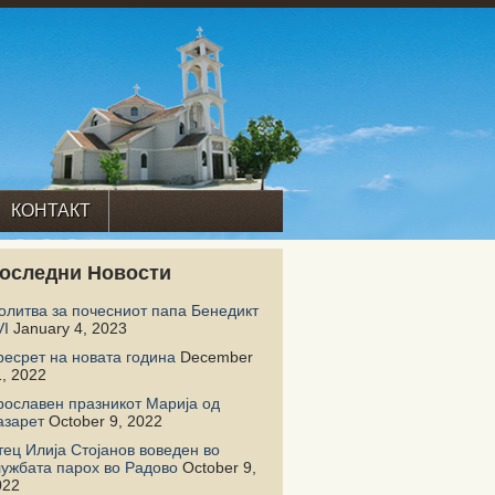
КОНТАКТ
оследни Новости
олитва за почесниот папа Бенедикт
VI
January 4, 2023
ресрет на новата година
December
, 2022
рославен празникот Марија од
азарет
October 9, 2022
тец Илија Стојанов воведен во
лужбата парох во Радово
October 9,
022