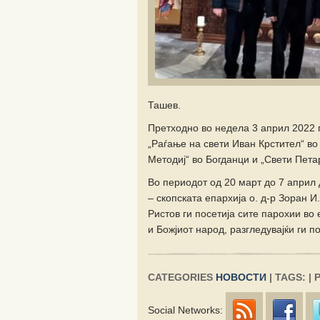
Ташев.
Претходно во недела 3 април 2022 
„Раѓање на свети Иван Крстител“ во
Методиј“ во Богданци и „Свети Петар
Во периодот од 20 март до 7 април
– скопската епархија о. д-р Зоран И
Ристов ги посетија сите парохии во
и Божјиот народ, разгледувајќи ги п
CATEGORIES
НОВОСТИ
| TAGS: | 
Social Networks: