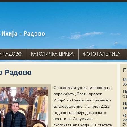
А РАДОВО
КАТОЛИЧКА ЦРКВА
ФОТО ГАЛЕРИЈА
П
о Радово
М
X
Со света Литургија и посета на
П
парохијата „Свети пророк
31
Илија“ во Радово на празникот
П
Благовештение, 7 април 2022
Н
година завршија деканските
О
посети во Струмичко –
с
2
скопската епархија. На светата