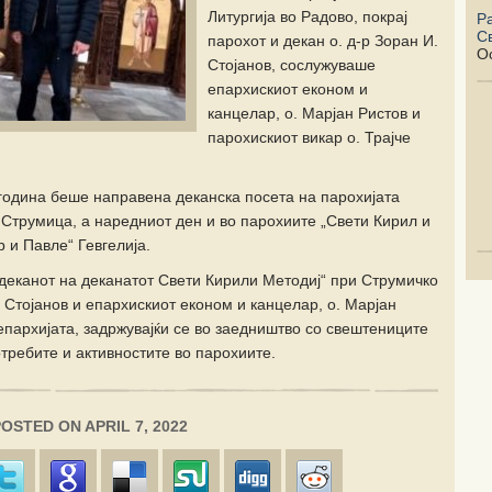
Литургија во Радово, покрај
Р
С
парохот и декан о. д-р Зоран И.
Oc
Стојанов, сослужуваше
епархискиот економ и
канцелар, о. Марјан Ристов и
парохискиот викар о. Трајче
година беше направена деканска посета на парохијата
 Струмица, а наредниот ден и во парохиите „Свети Кирил и
 и Павле“ Гевгелија.
 деканот на деканатот Свети Кирили Методиј“ при Струмичко
. Стојанов и епархискиот економ и канцелар, о. Марјан
 епархијата, задржувајќи се во заедништво со свештениците
отребите и активностите во парохиите.
POSTED ON APRIL 7, 2022