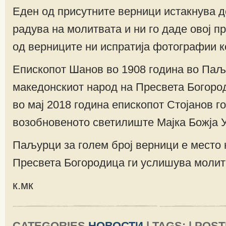
Еден од присутните верници истакнува д
радува на молитвата и ни го даде овој п
од верниците ни испратија фотографии к
Епископот Шанов во 1908 година во Паљ
македонскиот народ на Пресвета Богоро
во мај 2018 година епископот Стојанов г
возобновеното светилиште Мајка Божја 
Паљурци за голем број верници е место 
Пресвета Богородица ги услишува молит
к.мк
CATEGORIES
НОВОСТИ
| TAGS: | POST