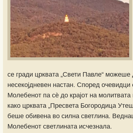
се гради црквата „Свети Павле“ можеше 
несекојдневен настан. Според очевидци 
Молебенот па сѐ до крајот на молитвата
како црквата „Пресвета Богородица Утеш
беше обивена во силна светлина. Ведна
Mолебенот светлината исчезнала.