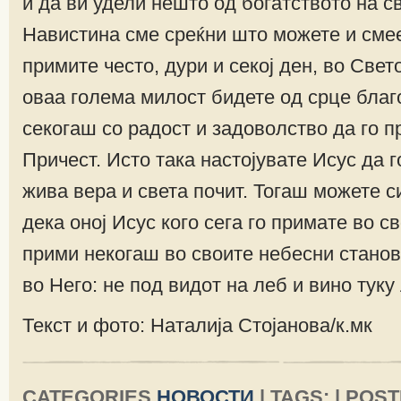
и да ви удели нешто од богатството на с
Навистина сме среќни што можете и смее
примите често, дури и секој ден, во Свет
оваа голема милост бидете од срце благ
секогаш со радост и задоволство да го п
Причест. Исто така настојувате Исус да 
жива вера и света почит. Тогаш можете с
дека оној Исус кого сега го примате во св
прими некогаш во своите небесни станов
во Него: не под видот на леб и вино туку
Текст и фото: Наталија Стојанова/к.мк
CATEGORIES
НОВОСТИ
| TAGS: | POS