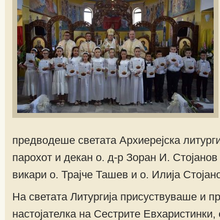
предводеше светата Архиерејска литурги
парохот и декан о. д-р Зоран И. Стојанов
викари о. Трајче Ташев и о. Илија Стојан
На светата Литургија присуствуваше и п
настојателка на Сестрите Евхаристинки,