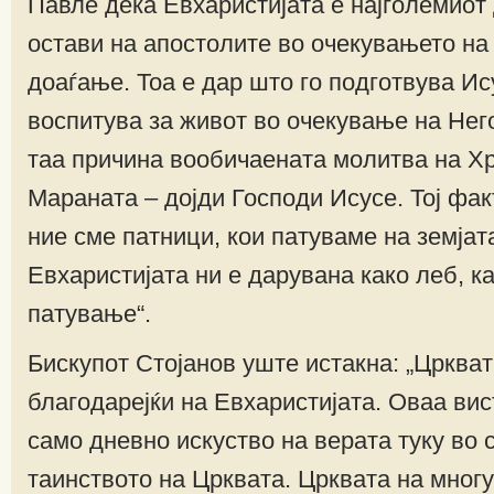
Павле дека Евхаристијата е најголемиот
остави на апостолите во очекувањето на
доаѓање. Тоа е дар што го подготвува И
воспитува за живот во очекување на Нег
таа причина вообичаената молитва на Хр
Мараната – дојди Господи Исусе. Тој фак
ние сме патници, кои патуваме на земјат
Евхаристијата ни е дарувана како леб, ка
патување“.
Бискупот Стојанов уште истакна: „Црква
благодарејќи на Евхаристијата. Оваа вис
само дневно искуство на верата туку во 
таинството на Црквата. Црквата на мног