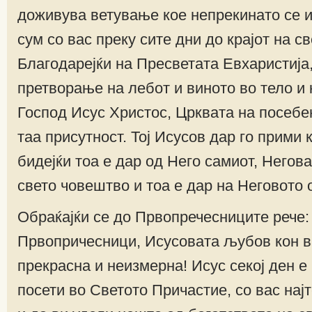
доживува ветување кое непрекинато се и
сум со вас преку сите дни до крајот на све
Благодарејќи на Пресветата Евхаристија,
претворање на лебот и виното во тело и
Господ Исус Христос, Црквата на посебе
таа присутност. Тој Исусов дар го прими 
бидејќи тоа е дар од Него самиот, Негов
свето човештво и тоа е дар на Неговото 
Обраќајќи се до Првопречесниците рече:
Првопричесници, Исусовата љубов кон в
прекрасна и неизмерна! Исус секој ден е
посети во Светото Причастие, со вас нај