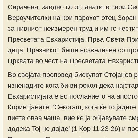
Сирачева, заедно со останатите свои Се
Вероучителки на кои парохот отец Зоран
за нивниот неизмерен труд и им го чести
Пресветата Евхаристија. Прва Света При
деца. Празникот беше возвеличен со про
Црквата во чест на Пресветата Евхаристи
Во својата проповед бискупот Стојанов р
изненадите кога би ви рекол дека најстар
Евхаристијата е во посланието на апост
Коринтјаните: ‘Секогаш, кога ќе го јадете 
пиете оваа чаша, вие ќе ја објавувате см
додека Тој не дојде’ (1 Кор 11,23-26) и п