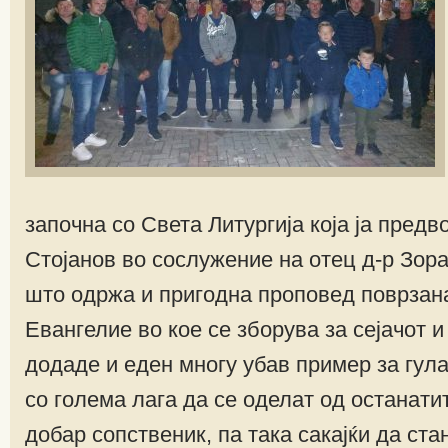
започна со Света Литургија која ја пред
Стојанов во сослужение на отец д-р Зоран
што одржа и пригодна проповед поврзана
Евангелие во кое се зборува за сејачот и 
додаде и еден многу убав пример за гул
со голема лага да се оделат од останати
добар сопственик, па така сакајќи да ст