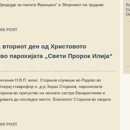
бредојде за папата Франциск” и Зборникот на трудови
Р
С
Oc
IS POST
 вториот ден од Христовото
во парохијата „Свeти Пророк Илија“
ресение Н.В.П. монс. Стојанов служеше во Радово во
тоереј ставрофор о. д-р Зоран Стојанов, парохиските
тојанов во присуство на чесните сестри Евхаристинки и
рквата до последно место. Епископот Стојанов во својата
IS POST