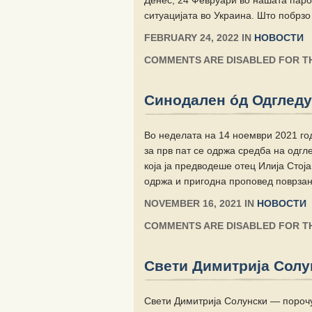
Денес, 24 Февруари во нашата паро
ситуацијата во Украина. Што побрзо
FEBRUARY 24, 2022 IN
НОВОСТИ
COMMENTS ARE DISABLED FOR TH
Синодален óд Одгледу
Во неделата на 14 ноември 2021 год
за прв пат се одржа средба на одгл
која ја предводеше отец Илија Стоја
одржа и пригодна проповед поврзан
NOVEMBER 16, 2021 IN
НОВОСТИ
COMMENTS ARE DISABLED FOR TH
Свети Димитрија Солу
Свети Димитрија Солунски — порочу