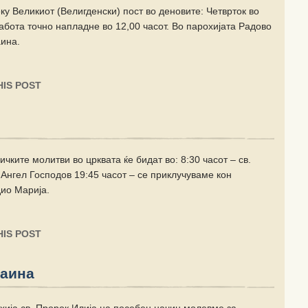
у Великиот (Велигденски) пост во деновите: Четврток во
Сабота точно напладне во 12,00 часот. Во парохијата Радово
аина.
IS POST
чките молитви во црквата ќе бидат во: 8:30 часот – св.
 Ангел Господов 19:45 часот – се приклучуваме кон
ио Марија.
IS POST
раина