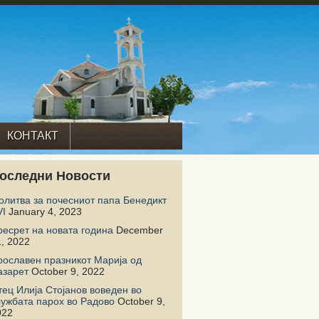
КОНТАКТ
оследни Новости
олитва за почесниот папа Бенедикт
VI
January 4, 2023
ресрет на новата година
December
, 2022
рославен празникот Марија од
азарет
October 9, 2022
тец Илија Стојанов воведен во
лужбата парох во Радово
October 9,
022