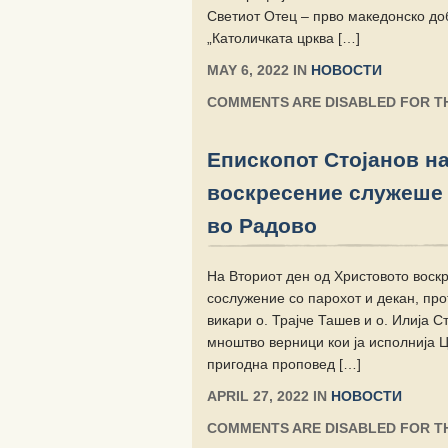
Светиот Отец – прво македонско до
„Католичката црква […]
MAY 6, 2022 IN
НОВОСТИ
COMMENTS ARE DISABLED FOR TH
Епископот Стојанов на
воскресение служеше 
во Радово
На Вториот ден од Христовото воск
сослужение со парохот и декан, про
викари о. Трајче Ташев и о. Илија С
мноштво верници кои ја исполнија Ц
пригодна проповед […]
APRIL 27, 2022 IN
НОВОСТИ
COMMENTS ARE DISABLED FOR TH