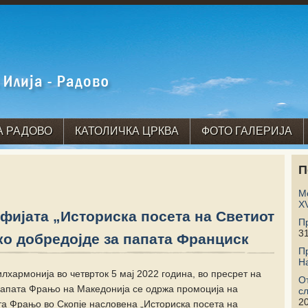
А РАДОВО
КАТОЛИЧКА ЦРКВА
ФОТО ГАЛЕРИЈА
П
М
X
ијата „Историска посета на Светиот
П
31
ко добредојде за папата Франциск
П
Н
хармонија во четврток 5 мај 2022 година, во пресрет на
О
папата Фрањо на Македонија се одржа промоција на
с
2
та Фрањо во Скопје насловена „Историска посета на