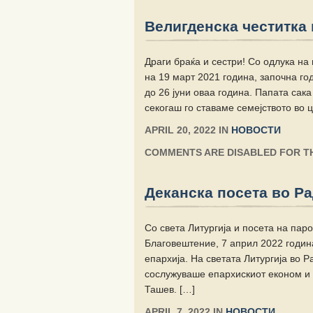
Велигденска честитка 
Драги браќа и сестри! Со одлука на
на 19 март 2021 година, започна годи
до 26 јуни оваа година. Папата сак
секогаш го ставаме семејството во 
APRIL 20, 2022 IN
НОВОСТИ
COMMENTS ARE DISABLED FOR TH
Деканска посета во Р
Со света Литургија и посета на пар
Благовештение, 7 април 2022 година
епархија. На светата Литургија во Р
сослужуваше епархискиот економ и к
Ташев. […]
APRIL 7, 2022 IN
НОВОСТИ