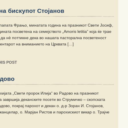
на бискупот Стојанов
 папата Фрањо, минатата година на празникот Свети Јосиф,
ната посветена на семејството „Amoris letitia“ која ќе трае
а да нѐ поттикне дека во нашата пасторална посветеност
центарот на вниманието на Црквата […]
IS POST
адово
охијата „Свети пророк Илија“ во Радово на празникот
 завршија деканските посети во Струмичко – скопската
адово, покрај парохот и декан о. д-р Зоран И. Стојанов,
анцелар, о. Марјан Ристов и парохискиот викар о. Трајче