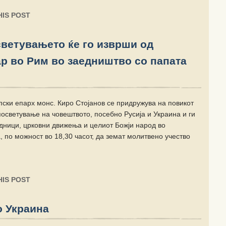
IS POST
светувањето ќе го изврши од
ар во Рим во заедништво со папата
пски епарх монс. Киро Стојанов се придружува на повикот
осветување на човештвото, посебно Русија и Украина и ги
дници, црковни движења и целиот Божји народ во
, по можност во 18,30 часот, да земат молитвено учество
IS POST
о Украина