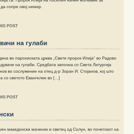
хија св. Пророк Илија на посебен начин молевме за
 да сопре овој немир.
IS POST
вачи на гулаби
ина во парохиската црква „Свети пророк Илија“ во Радово
едувачи на гулаби. Средбата започна со Света Литургија
нов во сослужение на отец д-р Зоран И. Стојанов, кој што
а со светото Евангелие во […]
IS POST
нски
ен македонски маченик и светец од Солун, во почетокот на