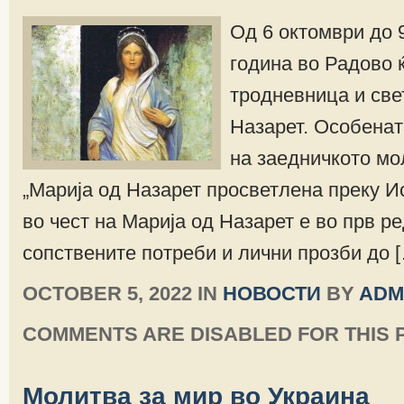
Од 6 октомври до 
година во Радово 
тродневница и све
Назарет. Особенат
на заедничкото мо
„Марија од Назарет просветлена преку И
во чест на Марија од Назарет е во прв р
сопствените потреби и лични прозби до 
OCTOBER 5, 2022 IN
НОВОСТИ
BY
ADM
COMMENTS ARE DISABLED FOR THIS 
Молитва за мир во Украина