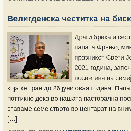
Велигденска честитка на бис
Драги браќа и сест
папата Фрањо, мин
празникот Свети Ј
2021 година, запо
посветена на семејс
која ќе трае до 26 јуни оваа година. Папа
поттикне дека во нашата пасторална пос
ставаме семејството во центарот на вни
[…]