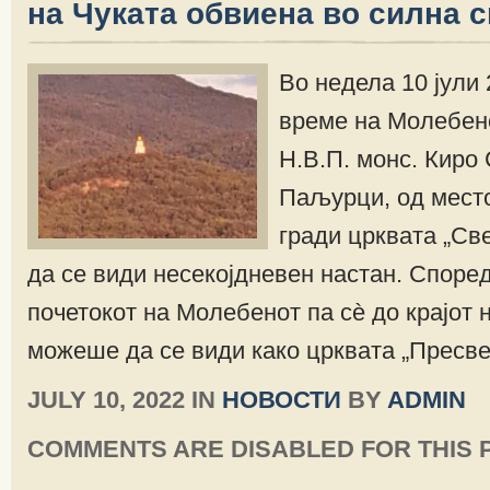
на Чуката обвиена во силна 
Во недела 10 јули 
време на Молебено
Н.В.П. монс. Киро 
Паљурци, од место
гради црквата „Св
да се види несекојдневен настан. Споре
почетокот на Молебенот па сѐ до крајот 
можеше да се види како црквата „Пресве
JULY 10, 2022 IN
НОВОСТИ
BY
ADMIN
COMMENTS ARE DISABLED FOR THIS 