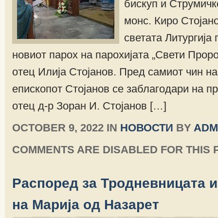
бискуп и Струмичк
монс. Киро Стојан
светата Литургија 
новиот парох на парохијата „Свети Проро
отец Илија Стојанов. Пред самиот чин н
епископот Стојанов се заблагодари на п
отец д-р Зоран И. Стојанов […]
OCTOBER 9, 2022 IN
НОВОСТИ
BY
ADM
COMMENTS ARE DISABLED FOR THIS 
Распоред за Тродневницата 
на Марија од Назарет