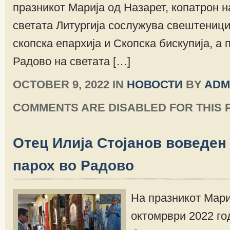
празникот Марија од Назарет, копатрон н
светата Литургија сослужува свештеници
скопска епархија и Скопска бискупија, а 
Радово на светата […]
OCTOBER 9, 2022 IN
НОВОСТИ
BY
ADM
COMMENTS ARE DISABLED FOR THIS 
Отец Илија Стојанов воведен
парох во Радово
На празникот Мари
октомрври 2022 го