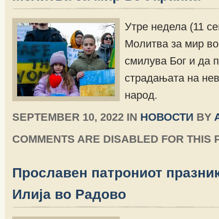
Утре недела (11 с
Молитва за мир во
смилува Бог и да 
страдањата на нев
народ.
SEPTEMBER 10, 2022 IN
НОВОСТИ
BY
COMMENTS ARE DISABLED FOR THIS 
Прославен патрониот празни
Илија во Радово