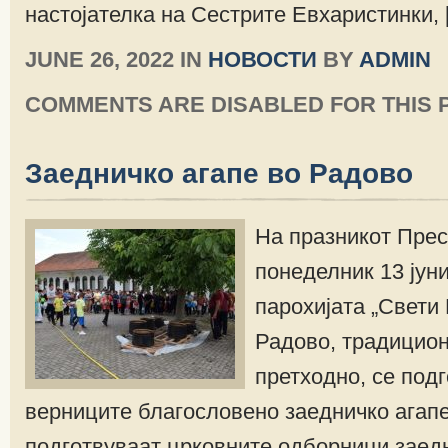
настојателка на Сестрите Евхаристинки, 
JUNE 26, 2022 IN
НОВОСТИ
BY
ADMIN
COMMENTS ARE DISABLED FOR THIS 
Заедничко агапе во Радово
На празникот Прес
понеделник 13 јуни
парохијата „Свети
Радово, традицион
претходно, се подг
верниците благословено заедничко агапе
подготвуваат црковните одборници заедн