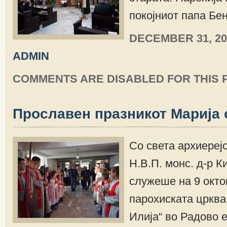
покојниот папа Бен
DECEMBER 31, 20
ADMIN
COMMENTS ARE DISABLED FOR THIS 
Прославен празникот Марија 
Со света архиерејс
Н.В.П. монс. д-р К
служеше на 9 окто
парохиската црква
Илија“ во Радово 