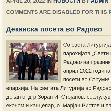
APRIL 20, 2022 IN
НОВОСТИ
BY
ADMIN
COMMENTS ARE DISABLED FOR THIS 
Деканска посета во Радово
Со света Литургија
парохијата „Свети 
Радово на празник
април 2022 година
посети во Струмич
епархија. На светата Литургија во Радово
декан о. д-р Зоран И. Стојанов, сослужу
економ и канцелар, о. Марјан Ристов и п