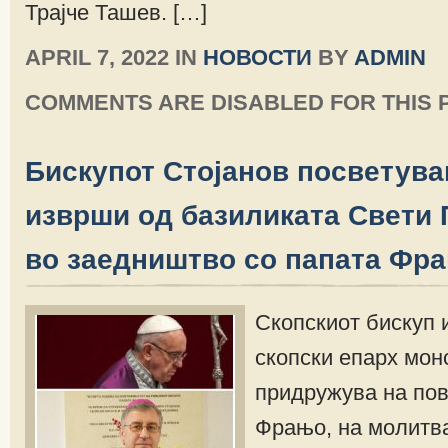
Трајче Ташев. […]
APRIL 7, 2022 IN
НОВОСТИ
BY
ADMIN
COMMENTS ARE DISABLED FOR THIS 
Бискупот Стојанов посветува
изврши од базиликата Свети 
во заедништво со папата Фр
Скопскиот бискуп 
скопски епарх монс
придружува на пов
Фрањо, на молитв