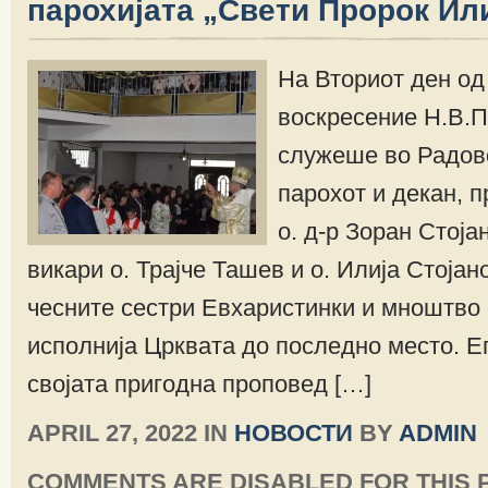
парохијата „Свeти Пророк Ил
На Вториот ден од
воскресение Н.В.П
служеше во Радов
парохот и декан, 
о. д-р Зоран Стоја
викари о. Трајче Ташев и о. Илија Стојан
чесните сестри Евхаристинки и мноштво 
исполнија Црквата до последно место. Е
својата пригодна проповед […]
APRIL 27, 2022 IN
НОВОСТИ
BY
ADMIN
COMMENTS ARE DISABLED FOR THIS 