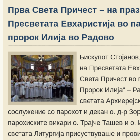
Прва Света Причест – на праз
Пресветата Евхаристија во п
пророк Илија во Радово
Бискупот Стојанов
на Пресветата Евх
Света Причест во 
Пророк Илија“ – Р
светата Архиерејск
сослужение со парохот и декан о. д-р Зор
парохиските викари о. Трајче Ташев и о. 
светата Литургија присуствуваше и пров