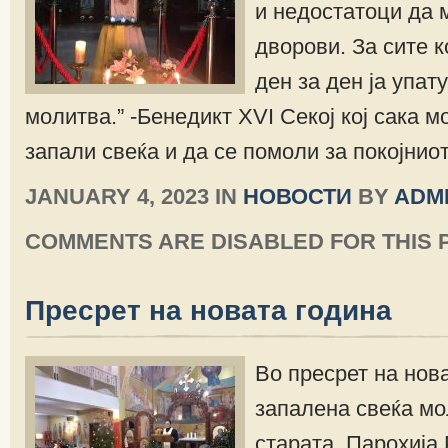
и недостатоци да 
дворови. За сите к
ден за ден ја упат
молитва.” -Бенедикт XVI Секој кој сака м
запали свеќа и да се помоли за покојнио
JANUARY 4, 2023 IN
НОВОСТИ
BY
ADM
COMMENTS ARE DISABLED FOR THIS 
Пресрет на новата година
Во пресрет на нов
запалена свеќа мо
старата. Парохија