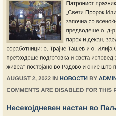
Патрониот празник
„Свети Пророк Или
започна со всеноќ
предводеше о. д-р
парох и декан, зае
соработници: о. Трајче Ташев и о. Илија 
претходеше подготовка и света исповед 
живеат постојано во Радово и оние што п
AUGUST 2, 2022 IN
НОВОСТИ
BY
ADMI
COMMENTS ARE DISABLED FOR THIS 
Несекојдневен настан во Паљ