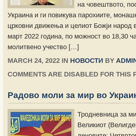
на човештвото, по
Украина и ги повикува парохиите, монаш
црковни движења и целиот Божји народ в
март 2022 година, по можност во 18,30 ча
молитвено учество […]
MARCH 24, 2022 IN
НОВОСТИ
BY
ADMI
COMMENTS ARE DISABLED FOR THIS 
Радово моли за мир во Украи
Тродневница за ми
Великиот (Велигде
деновите: Четврток