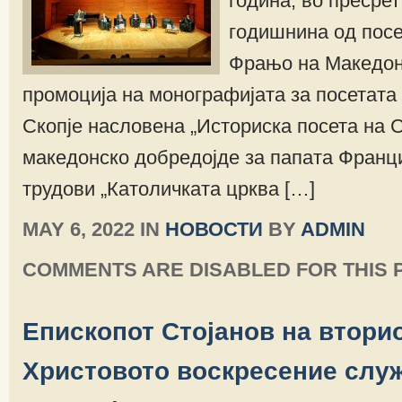
година, во пресрет
годишнина од посе
Фрањо на Македон
промоција на монографијата за посетата
Скопје насловена „Историска посета на 
македонско добредојде за папата Франци
трудови „Католичката црква […]
MAY 6, 2022 IN
НОВОСТИ
BY
ADMIN
COMMENTS ARE DISABLED FOR THIS 
Епископот Стојанов на втори
Христовото воскресение слу